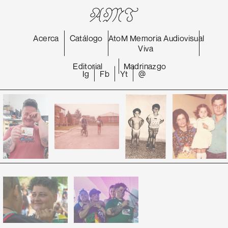
Acerca
Catálogo
AtoM
Memoria
Audiovisual
Viva
Editorial
Madrinazgo
Ig
Fb
Yt
@