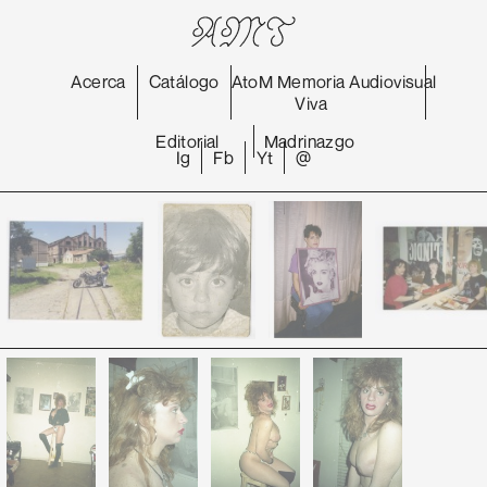
Acerca
Catálogo
AtoM
Memoria
Audiovisual
Viva
Editorial
Madrinazgo
Ig
Fb
Yt
@