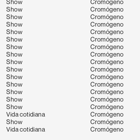
Show
Cromógeno
Show
Cromógeno
Show
Cromógeno
Show
Cromógeno
Show
Cromógeno
Show
Cromógeno
Show
Cromógeno
Show
Cromógeno
Show
Cromógeno
Show
Cromógeno
Show
Cromógeno
Show
Cromógeno
Show
Cromógeno
Show
Cromógeno
Show
Cromógeno
Vida cotidiana
Cromógeno
Show
Cromógeno
Vida cotidiana
Cromógeno