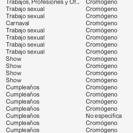
Trabajos, Profesiones y Oficios
Cromógeno
Trabajo sexual
Cromógeno
Trabajo sexual
Cromógeno
Carnaval
Cromógeno
Trabajo sexual
Cromógeno
cobar
Trabajo sexual
Aldana Gabriela Chocobar
Cromógeno
Desconocida
Trabajo sexual
Cromógeno
Tucumana" o "La Enana"
Trabajo sexual
Desconocida
Cromógeno
Show
Cromógeno
Show
Cromógeno
a Nenin"
Show
Desconocida
Cromógeno
Show
Cromógeno
Cumpleaños
Cromógeno
Cumpleaños
Cromógeno
Cumpleaños
Cromógeno
Cumpleaños
Cromógeno
Cumpleaños
No especifica
Cumpleaños
Cromógeno
Cumpleaños
Cromógeno