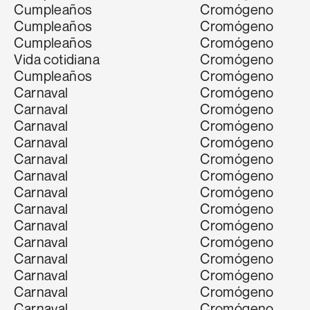
Cumpleaños
Cromógeno
Cumpleaños
Cromógeno
Cumpleaños
Cromógeno
Vida cotidiana
Cromógeno
Cumpleaños
Cromógeno
Carnaval
Cromógeno
Carnaval
Cromógeno
Carnaval
Cromógeno
Carnaval
Cromógeno
Carnaval
Cromógeno
Carnaval
Cromógeno
Carnaval
Cromógeno
Carnaval
Cromógeno
Carnaval
Cromógeno
Carnaval
Cromógeno
Carnaval
Cromógeno
Carnaval
Cromógeno
Carnaval
Cromógeno
Carnaval
Cromógeno