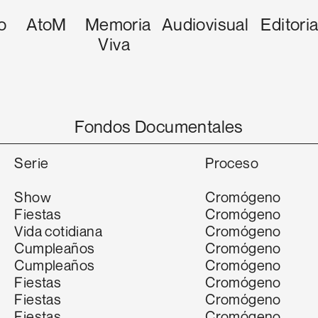
o
AtoM
Memoria
Audiovisual
Editoria
Viva
Fondos Documentales
Serie
Proceso
Show
Cromógeno
Fiestas
Cromógeno
Vida cotidiana
Cromógeno
Cumpleaños
Cromógeno
Cumpleaños
Cromógeno
Fiestas
Cromógeno
Fiestas
Cromógeno
Fiestas
Cromógeno