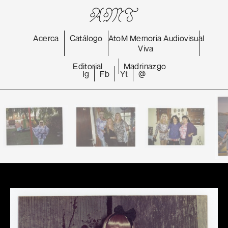
Acerca
Catálogo
AtoM
Memoria
Audiovisual
Viva
Editorial
Madrinazgo
Ig
Fb
Yt
@