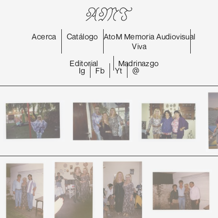
Acerca
Catálogo
AtoM
Memoria
Audiovisual
Viva
Editorial
Madrinazgo
Ig
Fb
Yt
@