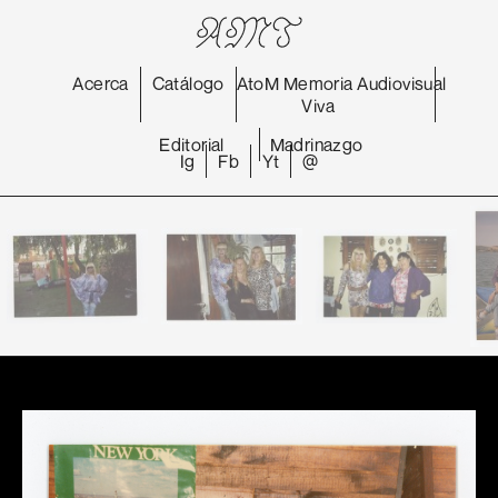
Acerca
Catálogo
AtoM
Memoria
Audiovisual
Viva
Editorial
Madrinazgo
Ig
Fb
Yt
@