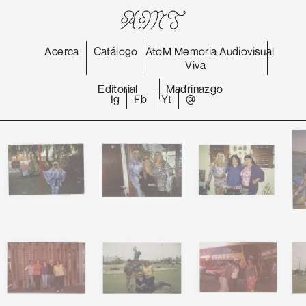
Acerca
Catálogo
AtoM
Memoria
Audiovisual
Viva
Editorial
Madrinazgo
Ig
Fb
Yt
@