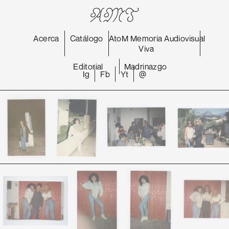
Acerca
Catálogo
AtoM
Memoria
Audiovisual
Viva
Editorial
Madrinazgo
Ig
Fb
Yt
@