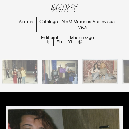
Acerca
Catálogo
AtoM
Memoria
Audiovisual
Viva
Editorial
Madrinazgo
Ig
Fb
Yt
@